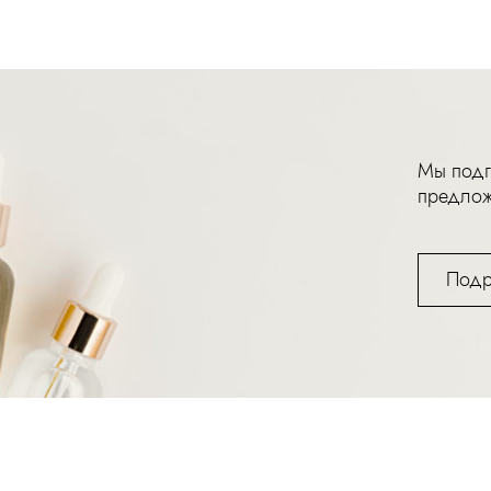
Мы подг
предлож
Подр