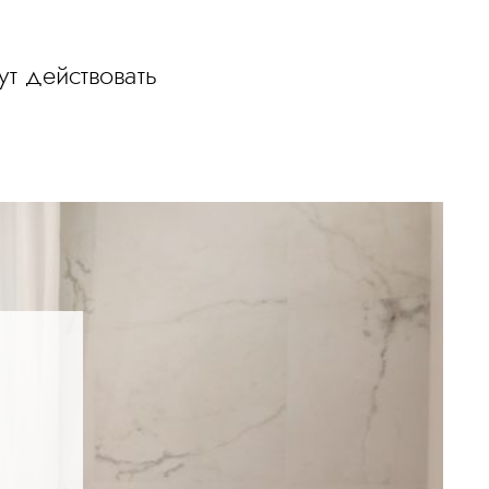
т действовать
.