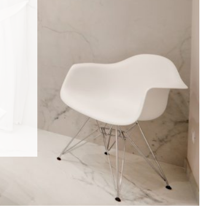
.
.
.